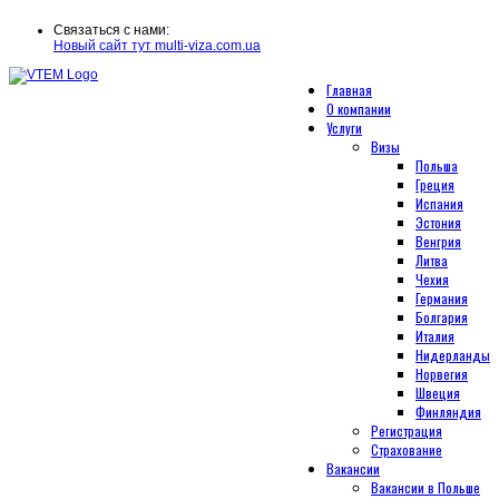
Связаться с нами:
Новый сайт тут multi-viza.com.ua
Главная
О компании
Услуги
Визы
Польша
Греция
Испания
Эстония
Венгрия
Литва
Чехия
Германия
Болгария
Италия
Нидерланды
Норвегия
Швеция
Финляндия
Регистрация
Страхование
Вакансии
Вакансии в Польше