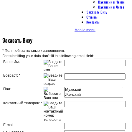
Вакансии в Чехии
Вакансии в Литве
Заказать Визу
Отзывы
Контакты
Mobile menu
Заказать Визу
*
Поля, обязательные к заполнению.
For submitting your data don't fill this following email field:
Ваше Имя:
Возраст:
*
Пол:
Контактный телефон:
*
E-mail: