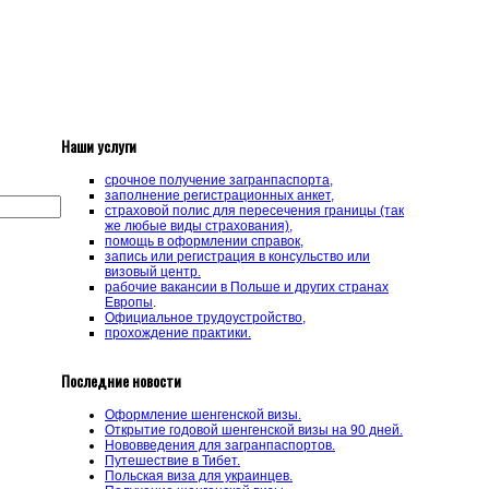
Наши услуги
срочное получение загранпаспорта,
заполнение регистрационных анкет,
страховой полис для пересечения границы (так
же любые виды страхования),
помощь в оформлении справок,
запись или регистрация в консульство или
визовый центр.
рабочие вакансии в Польше и других странах
Европы
.
Официальное трудоустройство,
прохождение практики.
Последние новости
Оформление шенгенской визы.
Открытие годовой шенгенской визы на 90 дней.
Нововведения для загранпаспортов.
Путешествие в Тибет.
Польская виза для украинцев.