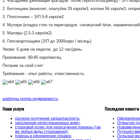
1. Фасадники (реновация фасадов: полистерол/сетка/декор) - З/П 8євр
2. Бетонщики (монолит, опалубки 29 євро/м3, колони 56 євро/м3, опорн
3. Плиточники – З/П 5-8 євро/м2
4. Муляри (кладка стен та перегородок: силикатний блок, керамический
5. Маляры (2,5-3 євро/м2)
6. Гипсокартонщики (З/П до 2000євро / місяць)
Умови: 6 днев на неделю, до 12 час/день.
Проживание: 80-85 євро/месяц
Питание за свой счет
Требование - опыт работы, отвественность.
шаблоны joomla недвижимость
Наши услуги
Последние новости
срочное получение загранпаспорта,
Оформление 
заполнение регистрационных анкет,
Открытие го
страховой полис для пересечения границы (так
Нововведени
же любые виды страхования),
Путешествие
помощь в оформлении справок,
Польская ви