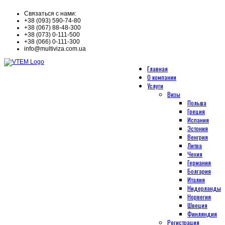
Связаться с нами:
+38 (093) 590-74-80
+38 (067) 88-48-300
+38 (073) 0-111-500
+38 (066) 0-111-300
info@multiviza.com.ua
Главная
О компании
Услуги
Визы
Польша
Греция
Испания
Эстония
Венгрия
Литва
Чехия
Германия
Болгария
Италия
Нидерланды
Норвегия
Швеция
Финляндия
Регистрация