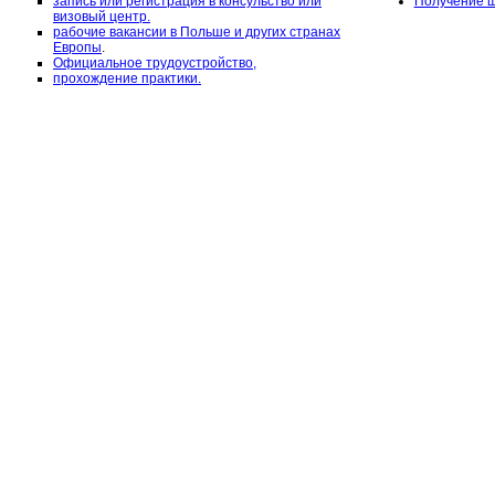
запись или регистрация в консульство или
Получение ш
визовый центр.
рабочие вакансии в Польше и других странах
Европы
.
Официальное трудоустройство,
прохождение практики.