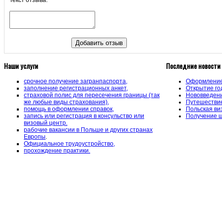
Наши услуги
Последние новости
срочное получение загранпаспорта,
Оформление 
заполнение регистрационных анкет,
Открытие го
страховой полис для пересечения границы (так
Нововведени
же любые виды страхования),
Путешествие
помощь в оформлении справок,
Польская ви
запись или регистрация в консульство или
Получение ш
визовый центр.
рабочие вакансии в Польше и других странах
Европы
.
Официальное трудоустройство,
прохождение практики.