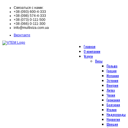
Связаться с нами:
+38 (093) 600-4-333
+38 (098) 574-4-333
+38 (073) 0-111-500
+38 (066) 0-111-300
info@multiviza.com.ua
Вконтакте
Главная
О компании
Услуги
Визы
Польша
Греция
Испания
Эстония
Венгрия
Литва
Чехия
Германия
Болгария
Италия
Нидерланды
Норвегия
Швеция