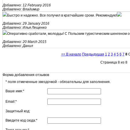
Добавлено: 12 February 2016
Добавлено: Владимир
Быстро и надежно. Все получил в кратчайшие сроки. Рекомендую!
Добавлено: 29 January 2016
Добавлено: Илья Лещенко
Оперативно сработали, молодцы! С Польским туристическим шенгеном о
Добавлено: 20 March 2015
Добавлено: Данил
<< В начало
Предыдущая
1
2
3
4
5
6
7
8
С
Страница 8 из 8
Форма добавления отзывов
*
поля отмеченные звездочкой - обязательны для заполнения.
Ваше имя:
*
Email:
*
Защитный код:
Введите код сюда:
*
Текст отзыва:
*