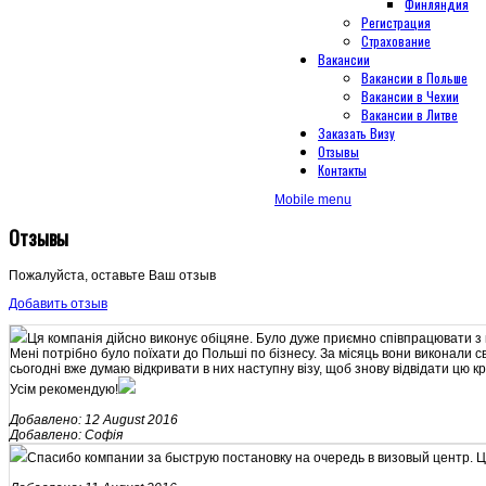
Финляндия
Регистрация
Страхование
Вакансии
Вакансии в Польше
Вакансии в Чехии
Вакансии в Литве
Заказать Визу
Отзывы
Контакты
Mobile menu
Отзывы
Пожалуйста, оставьте Ваш отзыв
Добавить отзыв
Ця компанія дійсно виконує обіцяне. Було дуже приємно співпрацювати з
Мені потрібно було поїхати до Польші по бізнесу. За місяць вони виконали с
сьогодні вже думаю відкривати в них наступну візу, щоб знову відвідати цю кр
Усім рекомендую!
Добавлено: 12 August 2016
Добавлено: Софія
Спасибо компании за быструю постановку на очередь в визовый центр. Ц