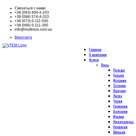
Связаться с нами:
+38 (093) 600-4-333
+38 (098) 574-4-333
+38 (073) 0-111-500
+38 (066) 0-111-300
info@multiviza.com.ua
Вконтакте
Главная
О компании
Услуги
Визы
Польша
Греция
Испания
Эстония
Венгрия
Литва
Чехия
Германия
Болгария
Италия
Нидерланды
Норвегия
Швеция