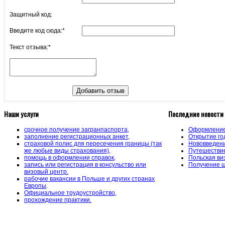
Защитный код:
Введите код сюда:
*
Текст отзыва:
*
Наши услуги
Последние новости
срочное получение загранпаспорта,
Оформление 
заполнение регистрационных анкет,
Открытие го
страховой полис для пересечения границы (так
Нововведени
же любые виды страхования),
Путешествие
помощь в оформлении справок,
Польская ви
запись или регистрация в консульство или
Получение ш
визовый центр.
рабочие вакансии в Польше и других странах
Европы
.
Официальное трудоустройство,
прохождение практики.