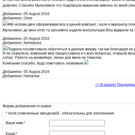
доволен. Спасибо Мультивизе что подобрали вакансию именно по моей спе
Добавлено: 05 August 2016
Добавлено: Олег
Мій чоловік двічі оформлював візу в данній компанії, і коли я вирішила по
Мультивізи, де мені чітко та зрозуміло надали консультацію.Візу відкрили за 2 
Добавлено: 05 August 2016
Добавлено: Катерина
Подруга посоветовала обратиться в данную фирму, так как благодаря их 
Я не пожалела, компания мне предоставила в о всех вопросах, открыли виз
зл/час. Работа на конвейере, лично для меня не тяжелая.
Компании спасибо, буду советовать знакомым.
Добавлено: 05 August 2016
Добавлено: Наталья
<< В начало
Предыду
Форма добавления отзывов
*
поля отмеченные звездочкой - обязательны для заполнения.
Ваше имя:
*
Email:
*