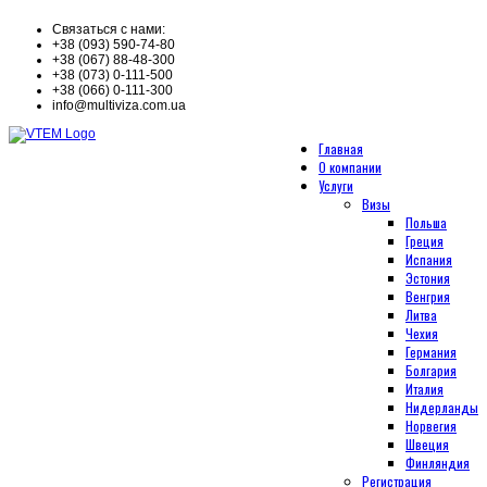
Связаться с нами:
+38 (093) 590-74-80
+38 (067) 88-48-300
+38 (073) 0-111-500
+38 (066) 0-111-300
info@multiviza.com.ua
Главная
О компании
Услуги
Визы
Польша
Греция
Испания
Эстония
Венгрия
Литва
Чехия
Германия
Болгария
Италия
Нидерланды
Норвегия
Швеция
Финляндия
Регистрация