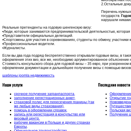
2.Остальные док
Перечень нужных
государств.
Годов
нарушали никаких
Реальные претенденты на годовую шенгенскую визу:
•Люди, которые занимаются предпринимательской деятельностью, которая
•Представители официальных делегаций.
•Спортсмены для участия в соревнованиях, студенты по обмену, участники 
•Профессиональные водители.
•Журналисты.
Если вы два года подряд беспрепятственно открывали годовые визы, в таком
оформления этих виз, все же, необходимо аргументированное объяснение
Стоимость консульского сбора для годовой визы – 35 евро, при ускоренном
оформлении документации и дальнейшее получение визы с помощью визовы
шаблоны joomla недвижимость
Наши услуги
Последние новости
срочное получение загранпаспорта,
Оформление 
заполнение регистрационных анкет,
Открытие го
страховой полис для пересечения границы (так
Нововведени
же любые виды страхования),
Путешествие
помощь в оформлении справок,
Польская ви
запись или регистрация в консульство или
Получение ш
визовый центр.
рабочие вакансии в Польше и других странах
Европы
.
Официальное трудоустройство,