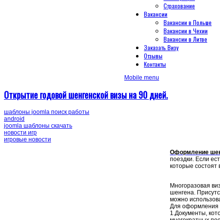
Страхование
Вакансии
Вакансии в Польше
Вакансии в Чехии
Вакансии в Литве
Заказать Визу
Отзывы
Контакты
Mobile menu
Открытие годовой шенгенской визы на 90 дней.
шаблоны joomla поиск работы
android
joomla шаблоны скачать
новости игр
игровые новости
Оформление шен
поездки. Если ес
которые состоят 
Многоразовая виз
шенгена. Присутс
можно использова
Для оформления
1.Документы, кот
многократных по